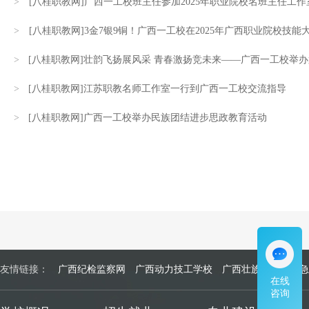
>
[八桂职教网]广西一工校班主任参加2025年职业院校名班主任工
>
[八桂职教网]3金7银9铜！广西一工校在2025年广西职业院校技能
>
[八桂职教网]壮韵飞扬展风采 青春激扬竞未来——广西一工校举
>
[八桂职教网]江苏职教名师工作室一行到广西一工校交流指导
>
[八桂职教网]广西一工校举办民族团结进步思政教育活动
友情链接：
广西纪检监察网
广西动力技工学校
广西壮族自治区应急
在线
咨询