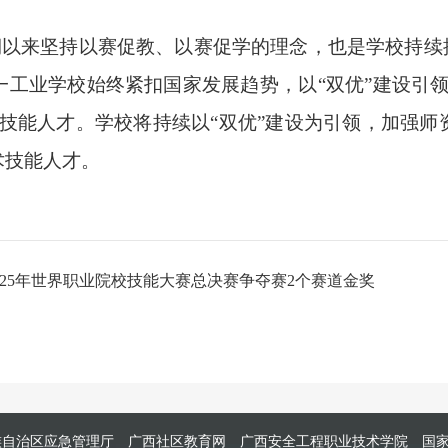
期以
来
坚持以赛促教、以赛促学的理念
，
也是学校持续
一工业
学校始终紧扣国家发展趋势，
‌以
“
双优
”
建设引
技能人才。学校将持续以“双优”建设为引领，加强师
术技能人才
。
025年世界职业院校技能大赛总决赛争夺赛2个赛道金奖
族自治区应急管理厅
广西社区教育网
广西安全工程职业技术学院
国