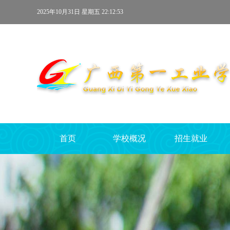
2025年10月31日 星期五 22:12:53
首页
学校概况
招生就业