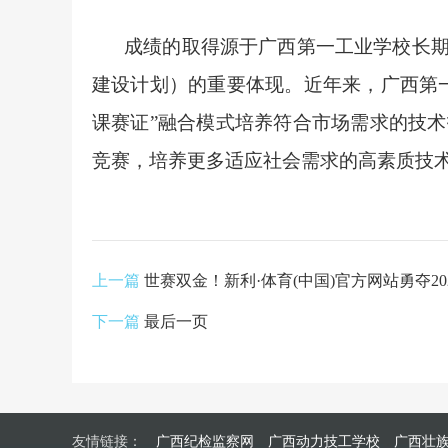
成绩的取得源于
广西第一工业
学校长
建设计划）
的重要体现。近年来
，广西第
课赛证”融合模式培养符合市场需求的技术
竞赛，培养更多适应社会需求的高素质技
上一篇
世赛双金！新利·体育(中国)官方网站勇夺2
下一篇
最后一页
友情链接：
广西纪检监察网
广西动力技工学校
广西壮