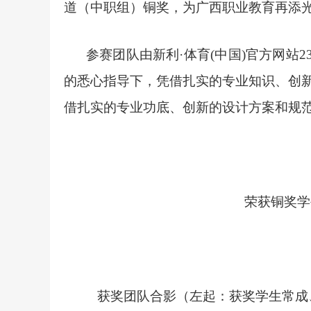
道（中职组）铜奖，为广西职业教育再添
参赛团队由新利·体育(中国)官方网站
的悉心指导下，凭借扎实的专业知识、创
借扎实的专业功底、创新的设计方案和规
荣获铜奖学
获奖团队合影（左起：获奖学生常成