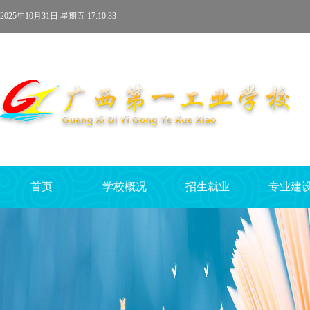
2025年10月31日 星期五 17:10:33
首页
学校概况
招生就业
专业建