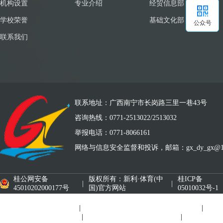
机构设置
专业介绍
经贸信息部
学校荣誉
基础文化部
公众号
联系我们
联系地址：广西南宁市长岗路三里一巷43号
咨询热线：0771-2513022/2513032
举报电话：0771-8066161
网络与信息安全监督和投诉，邮箱：gx_dy_gx@126.
桂公网安备
版权所有：新利·体育(中
桂ICP备
|
|
45010202000177号
国)官方网站
05010032号-1
乐动在线-乐动（中国）
|
开云手机官方版在线入口-开云(中国)
|
安博
在线登录官网-安博(中国)
|
有球体育(中国)官方在线登录
|
开云网页版